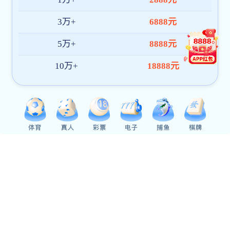
讲和口译赛事以线下方式组织选拔推荐，英语阅读、写作
和笔译多个赛项于
1
0
月
1
4
日通过线上方式全国统一时间举
行。比赛
借助
“iTEST智能测评云平台”和“iWrite英语写作教
学与评阅系统”，让参赛者能够齐赴赛场，云端应战
；信息
科学与技术环球体育登录在人员和场所方面给予大力支
持，外国语环球体育登录陈昊老师协同该环球体育登录乔
赛老师为参赛选手提供了有力的技术保障，相关技术环境
支持获得了参赛选手的高度认可。
通过举办此类赛事和各项外语类第二课堂活动，外国
语环球体育登录将积极发挥学科特点，引导和激励学生精
通专业、学好外语的同时，一定要胸怀天下，提升知识广
度、思想深度、人文积淀以及跨文化、思辨和创新能力等
综合素养，用外语
讲好当代中国故事。