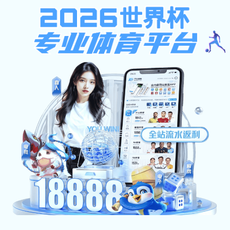
米6体育app官网
米6体育app官网:导航