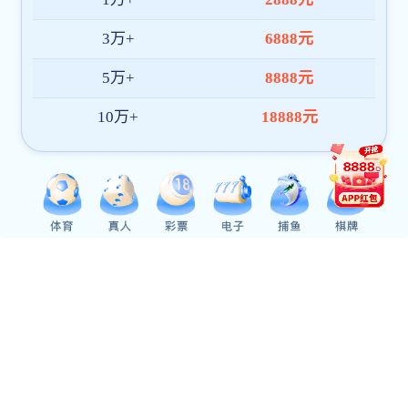
争基点，是建设“文化强国”的基础支撑和保障。全国三维
数字化创新设计大赛（
，简
Digital-Design-Dimensions Show
称：
大赛，
或
）是在国家大力实施创新驱
3D
3DDS
3DShow
动发展战略、推动实体经济和数字经济融合发展的时代背
景下开展的一项大型公益赛事，体现了科技进步和产业升
级的要求，是大众创业、万众创新的具体实践。全国三维
数字化创新设计大赛以“推动三维数字化技术普及、提升自
主创新能力”为主题，以“学
！用
！我创造！我快
3D
3D
乐！”为口号，以“以赛促教、以赛促学、以赛促用、以赛
促新”为宗旨，倡导“数字经济
创新文化
工匠精神”融合发
+
+
展，培育“数字工匠（
）”，孵化“数字工坊
DigitalMaster
”、营建“数字生态（
）”，
(DigitalFoundry)
DigitalEcosystem
引领数字经济与战略新兴产业，助力万众创新热潮，支撑
产业转型升级，践行创新型国家建设。
此次比赛吸引了全国各所高校的学生积极参与，竞争