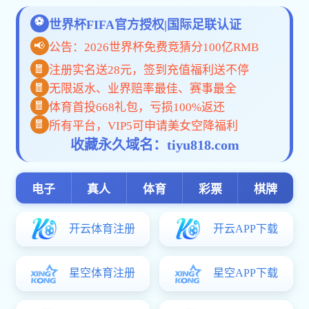
米6体育app官网:文传学子在全国三维数字化创新设计大
赛3D大赛·龙鼎奖中获优异成绩
作者：
来源：文学与传媒环球体育登录
发布时间：2023-09-20
浏览
次数：
868
年
月，由国家科技部、工信部、教育部、中国科
2023
8
协等部门指导，国家制造业信息化培训中心、全国三维数
字化技术推广服务与教育培训联盟（
动力）、光华设计
3D
发展基金会等单位共同主办，北京昆仑三迪科技发展有限
公司与国家制造业信息化培训中心
办联合承办的全国三
3D
维数字化创新设计大赛
周年精英联赛·龙鼎奖落下帷幕。
15
在此次大赛中，我校文学与传媒环球体育登录姚淑娟老师
和刘玉祥老师指导的袁永跃、戴世龙、路照航、杜梦芮、
冯梦琪同学组成的泰院超能陆战队荣获全国总决赛一等